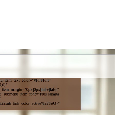
enu_item_text_color="#FFFFFF"
,0)"
item_margin="0px||0px||false|false"
px" submenu_item_font="Plus Jakarta
"
%22sub_link_color_active%22%93}"