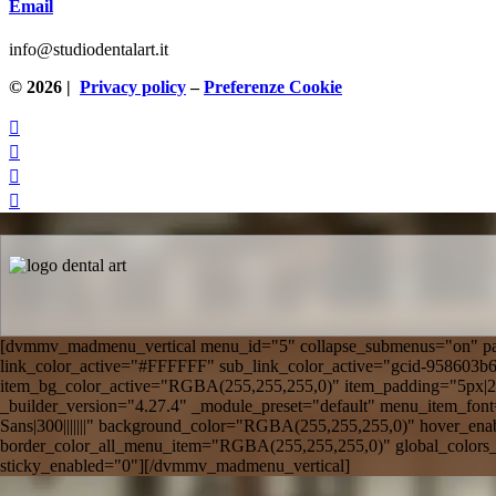
Email
info@studiodentalart.it
© 2026 |
Privacy policy
–
Preferenze Cookie




[dvmmv_madmenu_vertical menu_id="5" collapse_submenus="on" pare
link_color_active="#FFFFFF" sub_link_color_active="gcid-958603
item_bg_color_active="RGBA(255,255,255,0)" item_padding="5px|20px|
_builder_version="4.27.4" _module_preset="default" menu_item_font=
Sans|300|||||||" background_color="RGBA(255,255,255,0)" hover_en
border_color_all_menu_item="RGBA(255,255,255,0)" global_colo
sticky_enabled="0"][/dvmmv_madmenu_vertical]