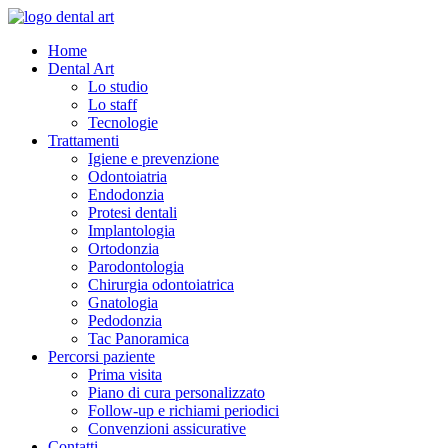
Home
Dental Art
Lo studio
Lo staff
Tecnologie
Trattamenti
Igiene e prevenzione
Odontoiatria
Endodonzia
Protesi dentali
Implantologia
Ortodonzia
Parodontologia
Chirurgia odontoiatrica
Gnatologia
Pedodonzia
Tac Panoramica
Percorsi paziente
Prima visita
Piano di cura personalizzato
Follow-up e richiami periodici
Convenzioni assicurative
Contatti