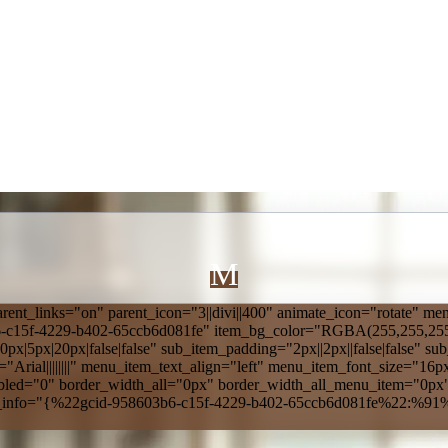
M
nt_links="on" parent_icon="3||divi||400" animate_icon="rotate" m
b6-c15f-4229-b402-65ccb6d081fe" item_bg_color="RGBA(255,255,255
5px|20px|false|false" sub_item_padding="2px||2px||false|false" sub_
"Arial||||||||" menu_item_text_align="left" menu_item_font_size="16
abled="0" border_width_all="0px" border_width_all_menu_item="0px
rs_info="{%22gcid-958603b6-c15f-4229-b402-65ccb6d081fe%22:%91